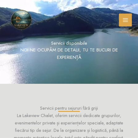
Skip
Facebook
Instagram
TikTok
to
content
Servicii disponibile
NOI NE OCUPĂM DE DETALII, TU TE BUCURI DE
EXPERIENȚĂ
Servicii pentru sejururi fără griji
La Lakeview Chalet, oferim servicii dedicate grupurilor,
evenimentelor private și experiențelor speciale, adaptate
fiecărui tip de sejur. De la organizare și logistică, până la
momente autentice locale, totul este gândit pentru confort,