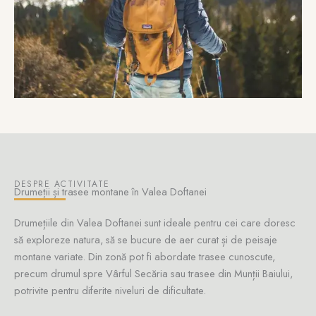
DESPRE ACTIVITATE
Drumeții și trasee montane în Valea Doftanei
Drumețiile din Valea Doftanei sunt ideale pentru cei care doresc
să exploreze natura, să se bucure de aer curat și de peisaje
montane variate. Din zonă pot fi abordate trasee cunoscute,
precum drumul spre Vârful Secăria sau trasee din Munții Baiului,
potrivite pentru diferite niveluri de dificultate.