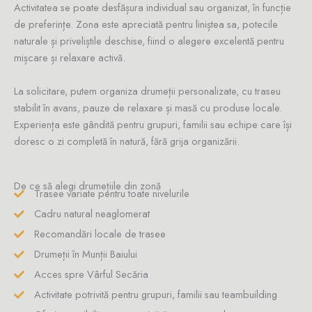
Activitatea se poate desfășura individual sau organizat, în funcție
de preferințe. Zona este apreciată pentru liniștea sa, potecile
naturale și priveliștile deschise, fiind o alegere excelentă pentru
mișcare și relaxare activă.
La solicitare, putem organiza drumeții personalizate, cu traseu
stabilit în avans, pauze de relaxare și masă cu produse locale.
Experiența este gândită pentru grupuri, familii sau echipe care își
doresc o zi completă în natură, fără grija organizării.
De ce să alegi drumețiile din zonă
Trasee variate pentru toate nivelurile
Cadru natural neaglomerat
Recomandări locale de trasee
Drumeții în Munții Baiului
Acces spre Vârful Secăria
Activitate potrivită pentru grupuri, familii sau teambuilding