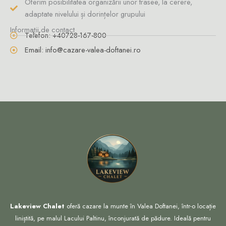
Oferim posibilitatea organizării unor trasee, la cerere,
adaptate nivelului și dorințelor grupului
Informații de contact
Telefon: +40728-167-800
Email: info@cazare-valea-doftanei.ro
Lakeview Chalet
oferă cazare la munte în Valea Doftanei, într-o locație
liniștită, pe malul Lacului Paltinu, înconjurată de pădure. Ideală pentru