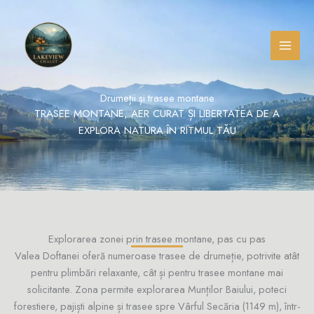
Skip
Facebook
Instagram
TikTok
to
content
Drumeții și trasee montane
TRASEE MONTANE, AER CURAT ȘI LIBERTATEA DE A
EXPLORA NATURA ÎN RITMUL TĂU
Explorarea zonei prin trasee montane, pas cu pas
Valea Doftanei oferă numeroase trasee de drumeție, potrivite atât
pentru plimbări relaxante, cât și pentru trasee montane mai
solicitante. Zona permite explorarea Munților Baiului, poteci
forestiere, pajiști alpine și trasee spre Vârful Secăria (1149 m), într-